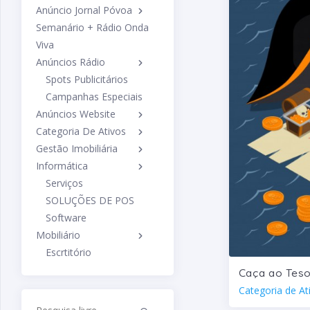
Anúncio Jornal Póvoa
Semanário + Rádio Onda
Viva
Anúncios Rádio
Spots Publicitários
Campanhas Especiais
Anúncios Website
Categoria De Ativos
Gestão Imobiliária
Informática
Serviços
SOLUÇÕES DE POS
Software
Mobiliário
Escrtitório
Escolar
Caça ao Tes
Hospitalar
Categoria de At
Multifuncionais